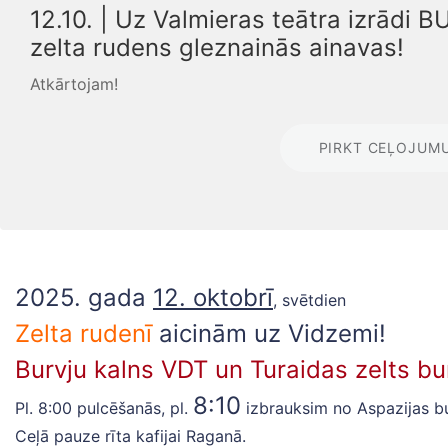
12.10. | Uz Valmieras teātra izrādi
zelta rudens gleznainās ainavas!
Atkārtojam!
PIRKT CEĻOJUM
2025. gada
12. oktobrī
, svētdien
Zelta rudenī
aicinām uz Vidzemi!
Burvju kalns VDT un Turaidas zelts bu
8:10
Pl. 8:00 pulcēšanās, pl.
izbrauksim no Aspazijas bu
Ceļā pauze rīta kafijai Raganā.