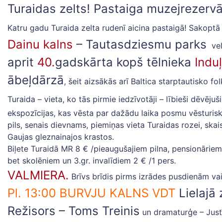
Turaidas zelts! Pastaiga muzejrezervā
Katru gadu Turaida zelta rudenī aicina pastaigā! Sakoptā
Dainu kalns
– Tautasdziesmu parks
vel
aprit
40.
gadskārta kopš tēlnieka
Indu
ābeļdārzā
, šeit aizsākās arī Baltica starptautisko fo
Turaida – vieta, ko tās pirmie iedzīvotāji – lībieši dēvējuš
ekspozīcijas, kas vēsta par dažādu laika posmu vēsturisk
pils, senais dievnams, piemiņas vieta Turaidas rozei, ska
Gaujas gleznainajos krastos.
Biļete Turaidā MR 8 € /pieaugušajiem pilna, pensionāriem
bet skolēniem un 3.gr. invalīdiem 2 € /1 pers.
VALMIERA.
Brīvs brīdis pirms izrādes pusdienām vai
Pl. 13:00 BURVJU KALNS VDT
Lielajā 
Režisors – Toms Treinis
un dramaturģe – Just