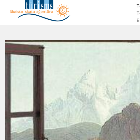
T
T
E