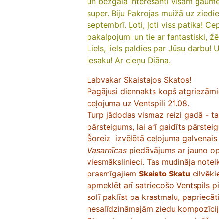
un bezgala interesanti visām gaumēm
super. Biju Pakrojas muižā uz zied
septembrī. Ļoti, ļoti viss patika! Cep
pakalpojumi un tie ar fantastiski, ž
Liels, liels paldies par Jūsu darbu!
iesaku! Ar cieņu Diāna.
Labvakar Skaistajos Skatos!
Pagājusi diennakts kopš atgriezāmie
ceļojuma uz Ventspili 21.08.
Turp jādodas vismaz reizi gadā - t
pārsteigums, lai arī gaidīts pārstei
Šoreiz izvēlētā ceļojuma galvenai
Vasarnīcas
piedāvājums ar jauno op
viesmākslinieci. Tas mudināja notei
prasmīgajiem
Skaisto Skatu
cilvēki
apmeklēt arī satriecošo Ventspils p
solī paklīst pa krastmalu, papriecā
nesalīdzināmajām ziedu kompozīci