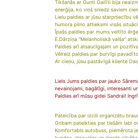
Tikšanās ar Gunti Gailīti bija neai
enerğija, ko viņš sniedz saviem cie
Lielu paldies ar jūsu starpniecību v
humora pilno attieksmi visās situāci
Īpašs paldies par mums veltīto ērğ
E.Dārziņa "Melanholiskā valša" ats
Paldies arī atsaucīgajam un pozitīv
Vēlreiz paldies par burvīgi pavadīt
Ar cieņu, jūsu pastāvīgā kliente Dai
Liels Jums paldies par jauko Sāremā 
nevainojami, bagātīgi, interesanti un
Paldies arī mūsu gidei Sandrai! Ingr
Pateicība par izcili organizētu brau
Gribam pateikties par tiešām labi o
Komfortabls autobuss, piemērota j
kundze, atsaucīgs un zinošs cilvēks