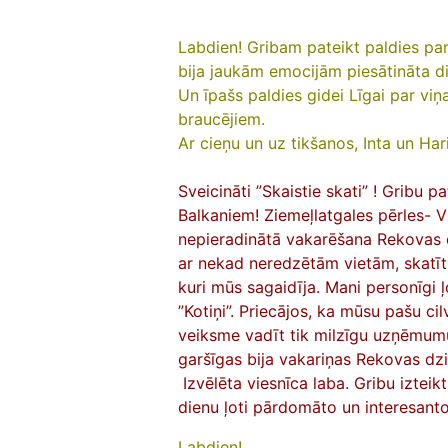
Labdien!
Gribam pateikt paldies par
bija jaukām emocijām piesātināta d
Un īpašs paldies gidei Līgai par vi
braucējiem.
Ar cieņu un uz tikšanos, Inta un Hari
Sveicināti ”Skaistie skati” ! Gribu p
Balkaniem! Ziemeļlatgales pērles- V
nepieradinātā vakarēšana Rekovas dzi
ar nekad neredzētām vietām, skatīt l
kuri mūs sagaidīja. Mani personīgi 
”Kotiņi”. Priecājos, ka mūsu pašu ci
veiksme vadīt tik milzīgu uzņēmumu
garšīgas bija vakariņas Rekovas dzir
Izvēlēta viesnīca laba. Gribu izteik
dienu ļoti pārdomāto un interesant
Labdien!