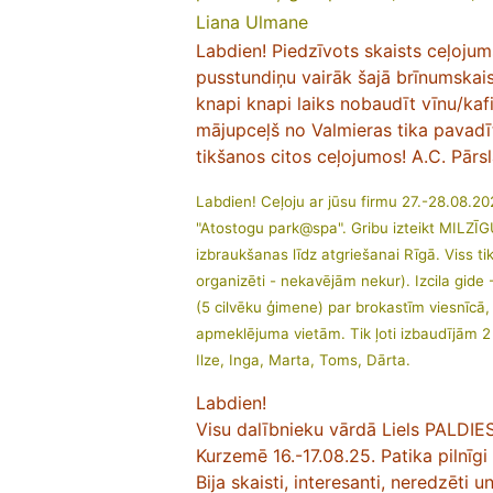
Liana Ulmane
Labdien! Piedzīvots skaists ceļojum
pusstundiņu vairāk šajā brīnumskaist
knapi knapi laiks nobaudīt vīnu/kafi
mājupceļš no Valmieras tika pavadīts
tikšanos citos ceļojumos! A.C. Pārs
Labdien! Ceļoju ar jūsu firmu 27.-28.08.202
"Atostogu park@spa". Gribu izteikt MILZĪG
izbraukšanas līdz atgriešanai Rīgā. Viss ti
organizēti - nekavējām nekur). Izcila gide
(5 cilvēku ģimene) par brokastīm viesnīcā,
apmeklējuma vietām. Tik ļoti izbaudījām 2
Ilze, Inga, Marta, Toms, Dārta.
Labdien!
Visu dalībnieku vārdā Liels PALDI
Kurzemē 16.-17.08.25. Patika pilnīgi v
Bija skaisti, interesanti, neredzēti u