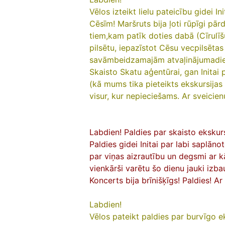
Vēlos izteikt lielu pateicību gidei I
Cēsīm! Maršruts bija ļoti rūpīgi pār
tiem,kam patīk doties dabā (Cīrulīš
pilsētu, iepazīstot Cēsu vecpilsētas
savāmbeidzamajām atvaļinājumadienā
Skaisto Skatu aģentūrai, gan Initai 
(kā mums tika pieteikts ekskursijas 
visur, kur nepieciešams. Ar sveicien
Labdien! Paldies par skaisto eksku
Paldies gidei Initai par labi saplāno
par viņas aizrautību un degsmi ar k
vienkārši varētu šo dienu jauki izba
Koncerts bija brīnišķīgs! Paldies! Ar
Labdien!
Vēlos pateikt paldies par burvīgo e