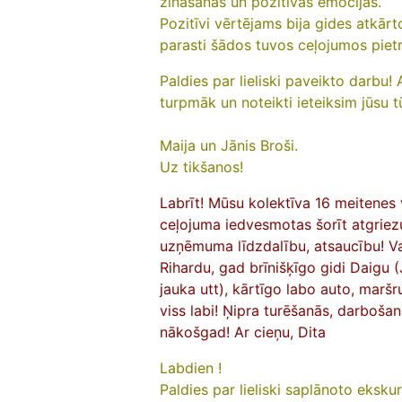
zināšanās un pozitīvās emocijās.
Pozitīvi vērtējams bija gides atkārt
parasti šādos tuvos ceļojumos pietrū
Paldies par lieliski paveikto darbu!
turpmāk un noteikti ieteiksim jūsu
Maija un Jānis Broši.
Uz tikšanos!
Labrīt! Mūsu kolektīva 16 meitenes
ceļojuma iedvesmotas šorīt atgriez
uzņēmuma līdzdalību, atsaucību! Var
Rihardu, gad brīnišķīgo gidi Daigu 
jauka utt), kārtīgo labo auto, maršr
viss labi! Ņipra turēšanās, darbošan
nākošgad! Ar cieņu, Dita
Labdien !
Paldies par lieliski saplānoto ekskur