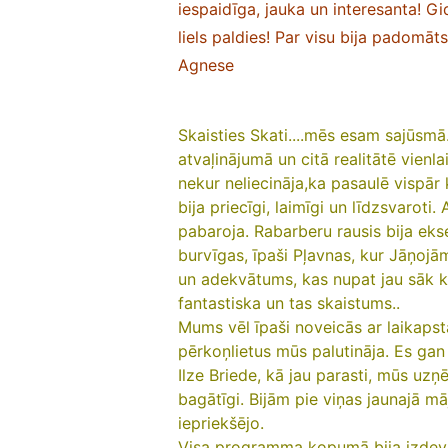
iespaidīga, jauka un interesanta! G
liels paldies! Par visu bija padomāts
Agnese
Skaisties Skati....mēs esam sajūsmā
atvaļinājumā un citā realitātē vienl
nekur neliecināja,ka pasaulē vispār
bija priecīgi, laimīgi un līdzsvaroti.
pabaroja. Rabarberu rausis bija ek
burvīgas, īpaši Pļavnas, kur Jāņoj
un adekvātums, kas nupat jau sāk kļū
fantastiska un tas skaistums..
Mums vēl īpaši noveicās ar laikapstā
pērkoņlietus mūs palutināja. Es gan 
Ilze Briede, kā jau parasti, mūs uzņ
bagātīgi. Bijām pie viņas jaunajā m
iepriekšējo.
Visa programma kopumā bija izdev