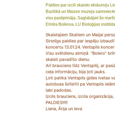
Paldies par izcili skaisto ekskursiju Li
Bazilikā un Maizes muzeja saimniecēm
visu pastiprināja. Saglabājiet šo maršr
Elmīra Boikova, LU Bioloģijas institūt
Skaistajiem Skatiem un Maijai perso
Sirsnīgs paldies par iespēju izbaudīt
koncertu 13.01.24. Ventspils koncert
Visu svētdienu atmiņā "Bolero" brīn
skaisti pavadīto dienu.
Arī brauciens līdz Ventspilij, ar pa
ceļa informāciju, bija ļoti jauks.
Ļoti patika Ventspils gides Ivetas v
autobusa šoferīti pa Ventspils ielām
labi padodas.
Izcils brauciens, izcila organizācija, 
PALDIES!!!!!
Liana, Ārija un Ieva