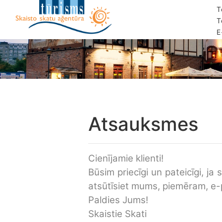
T
T
E
Atsauksmes
Cienījamie klienti!
Būsim priecīgi un pateicīgi, 
atsūtīsiet mums, piemēram, e
Paldies Jums!
Skaistie Skati