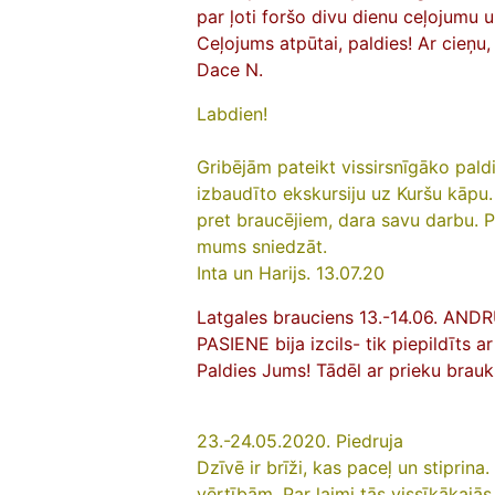
par ļoti foršo divu dienu ceļojumu 
Ceļojums atpūtai, paldies! Ar cieņu,
Dace N.
Labdien!
Gribējām pateikt vissirsnīgāko paldi
izbaudīto ekskursiju uz Kuršu kāpu. 
pret braucējiem, dara savu darbu. P
mums sniedzāt.
Inta un Harijs.
13.07.20
Latgales brauciens 13.-14.06. AN
PASIENE bija izcils- tik piepildīts 
Paldies Jums! Tādēl ar prieku brauk
23.-24.05.2020. Piedruja
Dzīvē ir brīži, kas paceļ un stipr
vērtībām. Par laimi tās vissīkākajās