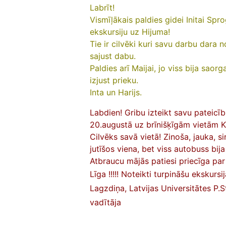
Labrīt!
Vismīļākais paldies gidei Initai S
ekskursiju uz Hijuma!
Tie ir cilvēki kuri savu darbu dara no
sajust dabu.
Paldies arī Maijai, jo viss bija saorg
izjust prieku.
Inta un Harijs.
Labdien! Gribu izteikt savu pateicī
20.augustā uz brīnišķīgām vietām Ku
Cilvēks savā vietā! Zinoša, jauka, s
jutīšos viena, bet viss autobuss bija
Atbraucu mājās patiesi priecīga pa
Līga !!!!! Noteikti turpināšu ekskurs
Lagzdiņa,
Latvijas Universitātes P.
vadītāja