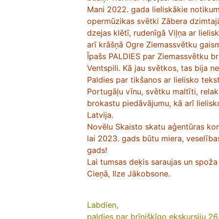
Mani 2022. gada lieliskākie notikum
opermūzikas svētki Zābera dzimtaj
dzejas klētī, rudenīgā Viļņa ar liel
arī krāšņā Ogre Ziemassvētku gaism
Īpašs PALDIES par Ziemassvētku bra
Ventspili. Kā jau svētkos, tas bija n
Paldies par tikšanos ar lielisko tek
Portugāļu vīnu, svētku maltīti, re
brokastu piedāvājumu, kā arī lielis
Latvija.
Novēlu Skaisto skatu aģentūras kom
lai 2023. gads būtu miera, veselība
gads!
Lai tumsas deķis saraujas un spoža
Cieņā, Ilze Jākobsone.
Labdien,
paldies par brīnišķīgo ekskursiju 26