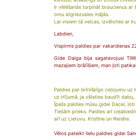
Ir vēlēšanās turpināt braucienus ar 
omu atgriezusies mājās.
Lai visiem tā veicas, izvēloties ar 
Labdien,
Vispirms paldies par vakardienas 22.
Gide Daiga bija sagatavojusi TIII
mazajiem brālīšiem, man ļoti patika!
Paldies par brīnišķīgo ceļojumu uz Hī
uz Hījumā, ja vēlaties baudīt dabu, 
Īpašs paldies mūsu gidei Dacei, ļoti
Tiešām prieks. Paldies arī ceļabied
arī uz Lietuvu. Kristīne un Renāte.
Vēlos pateikt lielu paldies gidei Sa