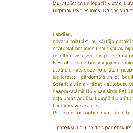
ļauj atpūsties un iepazīt vietas, ku
turpmāk izvēlēsimies Daigas vadītā
Labdien,
nevaru neizteikt jau kārtējo pateic
neatcēlāt braucienu kaut vairāk bij
rezultātā viss izvērtās par atpūtu p
Neskatoties uz briesmīgajiem notiku
atpūta un atslodze no prātam nea
jau ierasts - pārdomāts un ļoti baud
Šoferītis Jānis - tāpat - autobusu vadī
neaprakstāmi!
No visas sirds PALD
ceļojumos ar Jūsu kompāniju arī t
Lai miers virs zemes!
Patiesā cieņā, apbrīnā un pateicībā
.. pateikšu lielu paldies par ekskurs