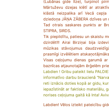
(Lubānas gide Ilze), turpinot pir
Mārtuževu dzejas klētī ar atrakt
klāstā neizpalika arī Vecā cepļa
dziedoņa JĀŅA ZĀBERA dzīves un r
Tad otrais saskares punkts ar B
STIPRA, SIRDS.
Tik piepildītu, patiesu un skaistu 
dzirdēt!!! Airai Birziņai bija izd
mūzikas stāvojumus daudzveidīgā,
prasmīgi izvēlētiem atskaņotājmāks
Visas ceļojumu dienas garumā ar p
baznīcas atjaunotajām ērģelēm prie
Labdien ! Gribu pateikt lielu PALDIES
informatīvo darbu braucienā "Narvas
reti iznācis doties kopā ar gidu, kur
iepazīstināt ar faktisko materiālu, 
norises ceļojuma gaitā kā Inta! Av
Labdien! Vēlos izteikt pateicību gide