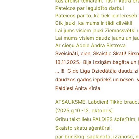
kas atbilst tematam. Tas ir katrā b
Pateicos par ieguldīto darbu!
Pateicos par to, kā tiek ieinteresēti
Cik jauki, ka mums ir tādi cilvēki!
Lai jums visiem jauki Ziemassvētki
Lai mums visiem daudz jaunu un ja
Ar cieņu Adele Andra Bistrova
Sveicināti, cien. Skaistie Skati! Si
18.11.2025.!
Bija izziņām bagāta un ļ
... !!!
Gide Līga Dziedātāja daudz zin
daudzos gados iepriekš un nesen. Viņa
Paldies!
Anita Ķirša
ATSAUKSME! Labdien! Tikko braucu 
(2025.g.10.-12. oktobris).
Gribu teikt lielu PALDIES šoferītim,
Skaisto skatu aģentūrai,
par brīnišķīgi saplānoto, izzinošo,