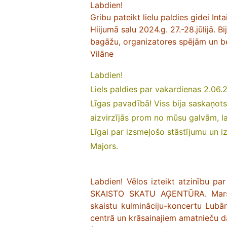
Labdien!
Gribu pateikt lielu paldies gidei Int
Hiijumā salu 2024.g. 27.-28.jūlijā. 
bagāžu, organizatores spējām un b
Vilāne
Labdien!
Liels paldies par vakardienas 2.06.
Līgas pavadībā! Viss bija saskaņots
aizvirzījās prom no mūsu galvām, la
Līgai par izsmeļošo stāstījumu un iz
Majors.
Labdien! Vēlos izteikt atzinību pa
SKAISTO SKATU AĢENTŪRA. Maršrut
skaistu kulmināciju-koncertu Lubā
centrā un krāsainajiem amatnieču d