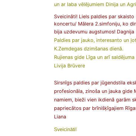
un ar laba vēlējumiem Dinija un Agri
Sveicināti! Liels paldies par skaisto 
koncertu/ Mālera 2.simfoniju, ko di
bija uzdevumu augstumos! Dagnija 
Paldies par jauko, interesanto un ļot
K.Zemdegas dzimšanas dienā.
Rujienas gide Līga un arī saldējuma 
Livija Brūvere
Sirsnīgs paldies par jūgendstila eksk
profesionāla, zinoša un jauka gide 
namiem, bieži vien ikdienā garām sk
papriecātos par brīnišķīgajiem Rī
Liana
Sveicināti!