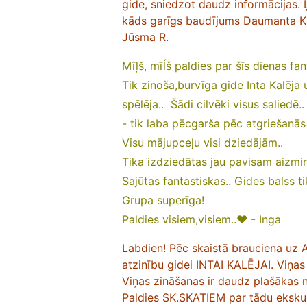
gide, sniedzot daudz informācijas. 
kāds garīgs baudījums Daumanta Kal
Jūsma R.
Mīļš, mīĺš paldies par šīs dienas f
Tik zinoša,burvīga gide Inta Kalēja u
spēlēja.. Šādi cilvēki visus saliedē..
- tik laba pēcgarša pēc atgriešanās
Visu mājupceļu visi dziedājām..
Tika izdziedātas jau pavisam aizmir
Sajūtas fantastiskas.. Gides balss t
Grupa superīga!
Paldies visiem,visiem..❤️
- Inga
Labdien! Pēc skaistā brauciena uz Al
atzinību gidei INTAI KALĒJAI. Viņas
Viņas zināšanas ir daudz plašākas
Paldies SK.SKATIEM par tādu ekskur