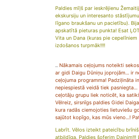
Paldies mīļš par ieskrējienu Žemaitij
ekskursiju un interesanto stāstījumu
līgano braukšanu un pacietību). Bija
apskatītā pieturas punkta! Esat ĻOT
Vita un Dana (kuras pie cepelīniem 
izdošanos turpmāk!!!!
..
Nākamais ceļojums noteikti sekos..
ar gidi Daigu Dūniņu joprojām... ir
ceļojuma programma!
Padziļināta i
nepiespiestā veidā tiek pasniegta..
ceļotāju grupu liek noticēt, ka satik
Vēlreiz, sirsnīgs paldies Gidei Dai
kura radās ciemojoties lietuviešu g
sajūtot
kopīgo, kas mūs vieno...!
Pa
Labrīt. Vēlos izteikt pateicību brīni
atbildīga. Paldies šoferim Dainim!!!