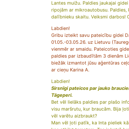
Lantes muižu. Paldies jaukajai gidei
ripojām ar mikroautobusu. Paldies, 
dalībnieku skaitu. Veiksmi darbos! 
Labdien!
Gribu izteikt savu pateicību gidei 
01.05.-03.05.26. uz Lietuvu (Taurege
vienmēr ar smaidu. Pateicoties gidei
paldies par izbaudītām 3 dienām Li
biežāk izmantot jūsu aģentūras ceļ
ar cieņu Karina A.
Labdien!
Sirsnīgi pateicos par jauko braucie
Tāgeperi.
Bet vēl lielāks paldies par plašo in
visu maršrutu, kur braucām. Bija ļoti
vēl varētu aizbraukt?
Man vēl ļoti patīk, ka Inta pielie