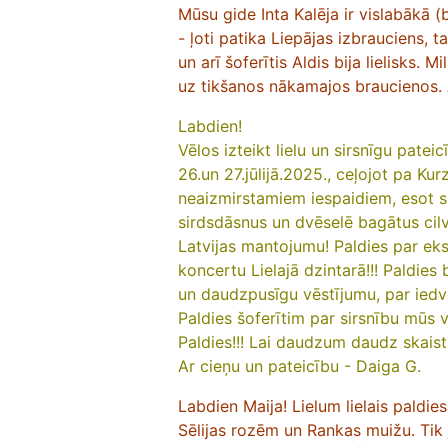
Mūsu gide Inta Kalēja ir vislabākā (b
- ļoti patika Liepājas izbrauciens, ta
un arī šoferītis Aldis bija lielisks. 
uz tikšanos nākamajos braucienos. A
Labdien!
Vēlos izteikt lielu un sirsnīgu pate
26.un 27.jūlijā.2025., ceļojot pa Kur
neaizmirstamiem iespaidiem, esot sk
sirdsdāsnus un dvēselē bagātus cil
Latvijas mantojumu! Paldies par ek
koncertu Lielajā dzintarā!!! Paldies 
un daudzpusīgu vēstījumu, par iedv
Paldies šoferītim par sirsnību mūs v
Paldies!!! Lai daudzum daudz skais
Ar cieņu un pateicību - Daiga G.
Labdien Maija! Lielum lielais paldies
Sēlijas rozēm un Rankas muižu. Tik 