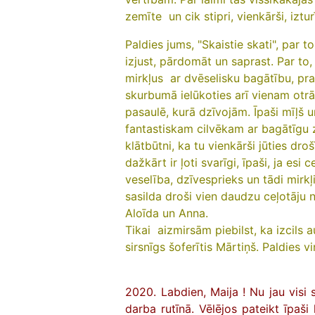
zemīte un cik stipri, vienkārši, izturī
Paldies jums, "Skaistie skati", par 
izjust, pārdomāt un saprast. Par to,
mirkļus ar dvēselisku bagātību, pr
skurbumā ielūkoties arī vienam otr
pasaulē, kurā dzīvojām.
Īpaši mīļš 
fantastiskam cilvēkam ar bagātīgu z
klātbūtni, ka tu vienkārši jūties dro
dažkārt ir ļoti svarīgi, īpaši, ja es
veselība, dzīvesprieks un tādi mirkļ
sasilda droši vien daudzu ceļotāju 
Aloīda un Anna.
Tikai aizmirsām piebilst, ka izcils a
sirsnīgs šoferītis Mārtiņš. Paldies v
2020. Labdien, Maija ! Nu jau visi 
darba rutīnā. Vēlējos pateikt īpaši