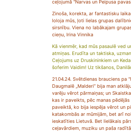
ceļojumā "Narvas un Peipusa pavasar
Zinoša, korekta, ar fantastisku lai
loloja mūs, ļoti lielas grupas dalī
sirsnību. Viena no labākajam grupas
cieņu, Irina Vinnika
Kā vienmēr, kad mūs pasaulē ved un
atmiņas. Erudīta un taktiska, uzmanī
Ceļojums uz Druskininkiem un Kedai
šoferim Vaidim! Uz tikšanos, Danil
21.04.24. Svētdienas brauciens pa "
Daugmalē „Malderi” bija man atklāj
varēju vērot pārmaiņas; un Skaistkal
kas ir paveikts, pēc manas pēdējās
paveiktā, ko bija iespēja vērot un pi
katakombās ar mūmijām, bet arī nokļ
ieskatīties Lietuvā. Bet lielākais p
ceļavārdiem, muziku un paša radīt