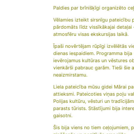
Paldies par brīnišķīgi organizēto ce
Vēlamies izteikt sirsnīgu pateicību 
pārdomāts līdz vissīkākajai detaļai 
atmosfēru visas ekskursijas laikā.
Īpaši novērtējam rūpīgi izvēlētās vi
dienas iespaidiem. Programma bija
ievērojamus kultūras un vēstures obj
vienkārši pabrauc garām. Tieši šie a
neaizmirstamu.
Liela pateicība mūsu gidei Mārai pa
attieksmi. Pateicoties viņas poļu va
Polijas kultūru, vēsturi un tradīcij
parasts tūrists. Stāstījumi bija inter
gaisotni.
Šis bija viens no tiem ceļojumiem, 