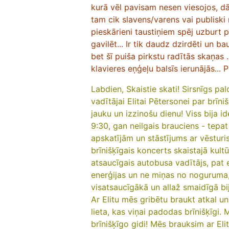
kurā vēl pavisam nesen viesojos, 
tam cik slavens/varens vai publiski
pieskārieni taustiņiem spēj uzburt 
gavilēt... Ir tik daudz dzirdēti un b
bet šī puiša pirkstu radītās skaņas .
klavieres eņģeļu balsīs ierunājās... P
Labdien, Skaistie skati! Sirsnīgs pa
vadītājai Elitai Pētersonei par brīn
jauku un izzinošu dienu! Viss bija i
9:30, gan neilgais brauciens - tepat
apskatījām un stāstījums ar vēsturi
brīnišķīgais koncerts skaistajā kultū
atsaucīgais autobusa vadītājs, pat e
enerģijas un ne miņas no noguruma, 
visatsaucīgākā un allaž smaidīgā bi
Ar Elitu mēs gribētu braukt atkal un at
lieta, kas viņai padodas brīnišķīgi. 
brīnišķīgo gidi! Mēs brauksim ar Elit