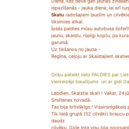
Diena, kas deva gan jaunas zināšana
iepazīšanās - jauka diena, lai arī 
Skatu
radošajiem ļaudīm un cilvēkie
tiksimies atkal.
Īpašs paldies mūsu autobusa šoferī
jaunu, skaistu, rūpīgi koptu, pa kur
garumā.
Uz tikšanos no jauna -
Regīna, ceļoju ar Skaistajiem skatie
Gribu pateikt lielo PALDIES par Lietu
vienreizējs baudījums un ar gidi Da
Labdien, Skaistie skati !
Vakar, 24.j
Smiltenes novadā.
Tas bija brīnišķīgs ! Vissirsnīgākais 
Tik lielā grupā (52 cilvēki) braucu p
daudz
cilvēku. Gide Inta visu bija noorgan