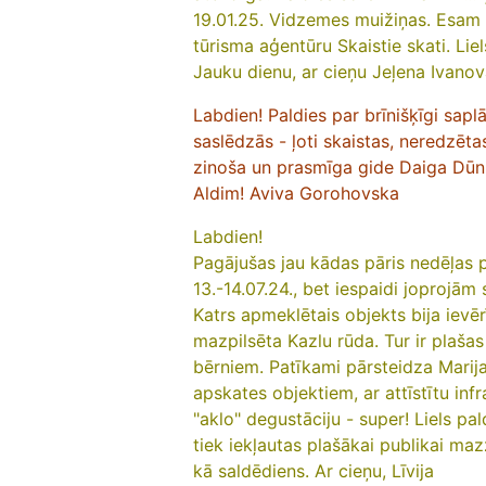
19.01.25. Vidzemes muižiņas. Esam ļ
tūrisma aģentūru Skaistie skati. Liel
Jauku dienu, a
r cieņu Jeļena Ivano
Labdien! Paldies par brīnišķīgi sapl
saslēdzās - ļoti skaistas, neredzētas 
zinoša un prasmīga gide Daiga Dūniņ
Aldim! Aviva Gorohovska
Labdien!
Pagājušas jau kādas pāris nedēļas 
13.-14.07.24., bet iespaidi joprojām 
Katrs apmeklētais objekts bija ievēr
mazpilsēta Kazlu rūda. Tur ir plašas
bērniem. Patīkami pārsteidza Marija
apskates objektiem, ar attīstītu inf
"aklo" degustāciju - super!
Liels pa
tiek iekļautas plašākai publikai maz
kā saldēdiens.
Ar cieņu, Līvija