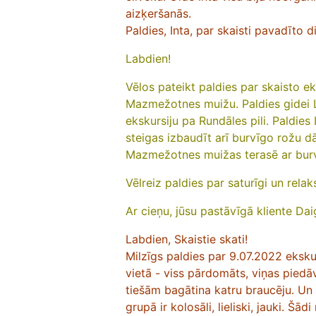
aizķeršanās.
Paldies, Inta, par skaisti pavadīto d
Labdien!
Vēlos pateikt paldies par skaisto ek
Mazmežotnes muižu. Paldies gidei Lī
ekskursiju pa Rundāles pili. Paldies
steigas izbaudīt arī burvīgo rožu d
Mazmežotnes muižas terasē ar burv
Vēlreiz paldies par saturīgi un rela
Ar cieņu, jūsu pastāvīgā kliente Da
Labdien, Skaistie skati!
Milzīgs paldies par 9.07.2022 eksku
vietā - viss pārdomāts, viņas piedā
tiešām bagātina katru braucēju. Un 
grupā ir kolosāli, lieliski, jauki. Šād