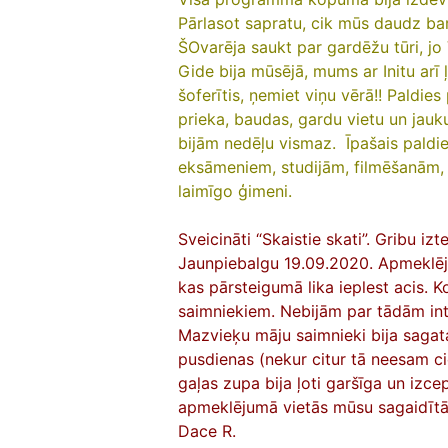
Pārlasot sapratu, cik mūs daudz baro
ŠOvarēja saukt par gardēžu tūri, jo
Gide bija mūsējā, mums ar Initu arī ļ
šoferītis, ņemiet viņu vērā!!
Paldies 
prieka, baudas, gardu vietu un jauk
bijām nedēļu vismaz.
Īpašais paldi
eksāmeniem, studijām, filmēšanām,
laimīgo ģimeni.
Sveicināti “Skaistie skati”. Gribu iz
Jaunpiebalgu 19.09.2020. Apmeklēju
kas pārsteigumā lika ieplest acis.
saimniekiem. Nebijām par tādām int
Mazvieķu māju saimnieki bija sagata
pusdienas (nekur citur tā neesam cie
gaļas zupa bija ļoti garšīga un izcep
apmeklējumā vietās mūsu sagaidītāji 
Dace R.