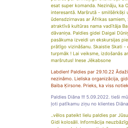
esat super komanda. Nezināju, ka 
interesantā. Maršrutā - smilšērkšķi
ūdensdzirnavas ar Āfrikas samiem
atraktīvā kultūras nama vadītāja B
dāvaniņa. Paldies gidei Daigai Dūniņ
pasākuma izveidi un ekskursijas pi
prātīgo vizināšanu.
Skaistie Skati -
turpmāk ! Lai veiksme, izdošanās a
maršrutus!
Inese Jēkabsone
Labdien! Paldies par 29.10.22 Ādaži 
nezināmo. Lieliska organizācija, gid
Baiba Ķirsone. Prieks, ka viss notiek
Paldies Diāna !!! 5.09.2022. tieši
ļoti patīkamu ziņu no klientes Diāna
..vēlos pateikt lielu paldies par Jū
Gidi kolosāli. Informācija neuzbāzī