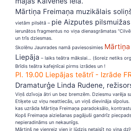
mājas Kalvenes ielā.
Mārtiņa Freimaņa muzikālais soliņš
pie Aizputes pilsmuižas
vietām pilsētā –
ierunātos fragmentus no viņa dienasgrāmatas “Cilvēk
un trīs dziesmas.
Mārtiņa
Skolēnu Jaunrades namā paviesosimies
Liepāja
– laiks teātra mākslai… (šoreiz netiks or
Brīdis teātra kafejnīcai pirms izrādes un !
Pl. 19.00 Liepājas teātrī - Izrāde 
Dramaturģe Linda Rudene, režiso
Viņš dzīvoja ātri un bez bremzēm. Dziesmu varēja sak
Etiķete uz viņu neattiecās, un viņš dievināja sīpolus
kas uzrāda Mārtiņa Freimaņa paradoksālo, kontrastu
Kopš Freimaņa aiziešanas pagājuši gandrīz piecpadsmi
nepieradināms un nekaunīgs.
Mārtiņš ne vienreiz vien ir lūdzis netaisīt no viņa dzī