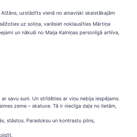
s Alžāns, uzstādīts vienā no ainaviski skaistākajām
ēžoties uz soliņa, varēsiet noklausīties Mārtiņa
ejami un nākuši no Maija Kalniņas personīgā arhīva,
r savu suni. Un strīdēties ar viņu nebija iespējams.
laimes zeme – skatuve. Tā ir niecīga daļa no lietām,
s, stāstos. Paradoksu un kontrastu pilns,
ildīt.