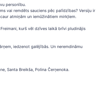
avu personību.
ums vai remdēts sauciens pēc palīdzības? Versiju ir
ai caur atmiņām un iemūžinātiem mirkļiem.
Freimani, kurš vēl dzīves laikā brīvi pludinājis
 pārņem, iedzenot galējībās. Un neremdināmu
ne, Santa Breikša, Polina Čerņenoka.