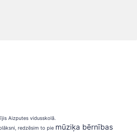
ījis Aizputes vidusskolā.
mūziķa bērnības
plāksni, redzēsim to pie