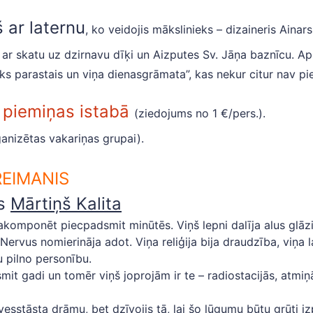
 ar laternu
, ko veidojis mākslinieks – dizaineris Ainar
ar skatu uz dzirnavu dīķi un Aizputes Sv. Jāņa baznīcu. Aps
s parastais un viņa dienasgrāmata”, kas nekur citur nav pie
 piemiņas istabā
(ziedojums no 1 €/pers.).
ganizētas vakariņas grupai).
FREIMANIS
rs
Mārtiņš Kalita
omponēt piecpadsmit minūtēs. Viņš lepni dalīja alus glāzi a
. Nervus nomierināja adot. Viņa reliģija bija draudzība, viņa 
 pilno personību.
t gadi un tomēr viņš joprojām ir te – radiostacijās, atmiņā
vesstāsta drāmu, bet dzīvojis tā, lai šo lūgumu būtu grūti izp