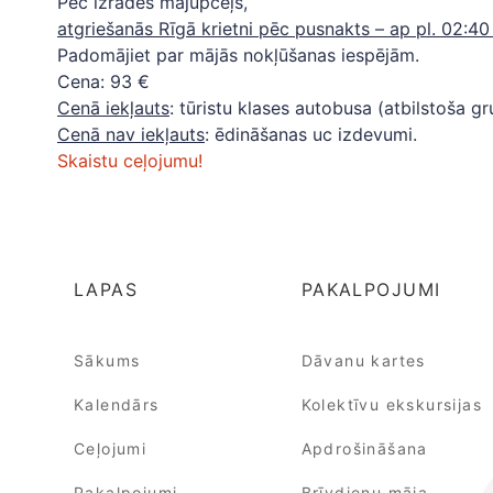
Pēc izrādes mājupceļš,
atgriešanās Rīgā krietni pēc pusnakts – ap pl. 02:40 
Padomājiet par mājās nokļūšanas iespējām.
Cena: 93 €
Cenā iekļauts
: tūristu klases autobusa (atbilstoša 
Cenā nav iekļauts
: ēdināšanas uc izdevumi.
Skaistu ceļojumu!
LAPAS
PAKALPOJUMI
Sākums
Dāvanu kartes
Kalendārs
Kolektīvu ekskursijas
Ceļojumi
Apdrošināšana
Pakalpojumi
Brīvdienu māja