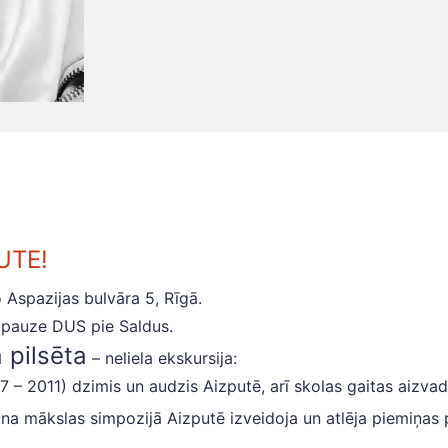
UTE!
Aspazijas bulvāra 5, Rīgā.
s pauze DUS pie Saldus.
 pilsēta
– neliela ekskursija:
7 – 2011) dzimis un audzis Aizputē, arī skolas gaitas aizvad
una mākslas simpozijā Aizputē izveidoja un atlēja piemiņas 