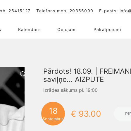
mob.
26415127
Telefons mob.
29355090
E-pasts:
info@
s
Kalendārs
Ceļojumi
Pakalpojumi
Pārdots! 18.09. | FREIMANI
saviļņo... AIZPUTE
Izrādes sākums pl. 19:00
18
€ 93.00
PI
Septembris