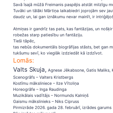
Savā īsajā mūžā Freimanis paspējis atstāt milzīgu 
Tuvāki un tālāki Mārtiņa laikabiedri joprojām sev ja
daudz un, lai gan iznākumu nevar mainīt, ir intriģējo
Atmiņas ir gandrīz tas pats, kas fantāzijas, un nošķirt
robežas starp patiesību un fantāziju.
Tieši tāpēc,
tas nebūs dokumentāls biogrāfijas stāsts, bet gan 
tukšumu sevī, ko vieglāk izdziedāt kā izdzīvot.
Lomās:
Valts Skuja,
Agnese Jēkabsone, Gatis Maliks, Kā
Scenogrāfs – Valters Kristbergs
Kostīmu māksliniece – Ilze Vītoliņa
Horeogrāfe – Inga Raudinga
Muzikālais vadītājs – Normunds Kalniņš
Gaismu mākslinieks – Niks Cipruss
Pirmizrāde 2026. gada 28. februārī, izrādes garums