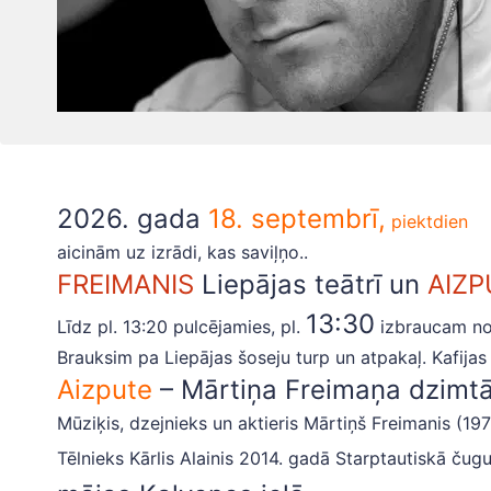
2026. gada
18. septembrī,
piektdien
aicinām uz izrādi, kas saviļņo..
FREIMANIS
Liepājas teātrī un
AIZP
13:30
Līdz pl. 13:20 pulcējamies, pl.
izbraucam no 
Brauksim pa Liepājas šoseju turp un atpakaļ. Kafija
Aizpute
– Mārtiņa Freimaņa dzimtā
Mūziķis, dzejnieks un aktieris Mārtiņš Freimanis (197
Tēlnieks Kārlis Alainis 2014. gadā Starptautiskā čug