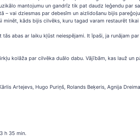
muzikālo mantojumu un gandrīz tik pat daudz leģendu par s
utā – vai dziesmas par debesīm un aizlidošanu bijis pareģoj
ši minēt, kāds bijis cilvēks, kuru tagad varam restaurēt tik
 tās abas ar laiku kļūst neiespējami. It īpaši, ja runājam par 
mirkļu kolāža par cilvēka duālo dabu. Vājībām, kas lauž un
rlis Artejevs, Hugo Puriņš, Rolands Beķeris, Agnija Dreima
 3 h 35 min.