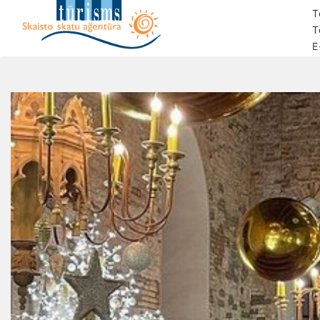
T
T
E