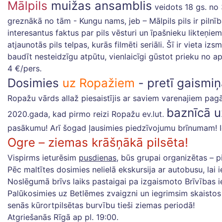
Mālpils
muižas ansamblis
veidots 18 gs. no
greznākā no tām - Kungu nams, jeb – Mālpils pils ir pilnī
interesantus faktus par pils vēsturi un īpašnieku likteņ
atjaunotās pils telpas, kurās filmēti seriāli. Šī ir vieta i
baudīt nesteidzīgu atpūtu, vienlaicīgi gūstot prieku no 
4 €/pers.
Dosimies
uz Ropažiem
- pretī gaismi
Ropažu vārds allaž piesaistījis ar saviem varenajiem pag
baznīcā 
2020.gada, kad pirmo reizi Ropažu ev.lut.
pasākumu! Arī šogad ļausimies piedzīvojumu brīnumam! I
Ogre – ziemas krāšņākā pilsēta!
Vispirms ieturēsim
pusdienas
, būs grupai organizētas – p
Pēc maltītes dosimies nelielā ekskursija ar autobusu, lai
Noslēgumā brīvs laiks pastaigai pa izgaismoto Brīvības i
Palūkosimies uz Betlēmes zvaigzni un iegrimsim skaistos
senās kūrortpilsētas burvību tieši ziemas periodā!
Atgriešanās Rīgā ap pl. 19:00.