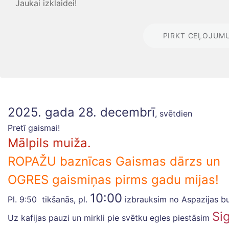
Jaukai izklaidei!
PIRKT CEĻOJUM
2025. gada 28. decembrī
, svētdien
Pretī gaismai!
Mālpils muiža.
ROPAŽU baznīcas Gaismas dārzs un
OGRES gaismiņas pirms gadu mijas!
10:00
Pl. 9:50 tikšanās, pl.
izbrauksim no Aspazijas bu
Si
Uz kafijas pauzi un mirkli pie svētku egles piestāsim