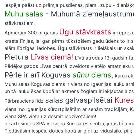
Iespēja paēst uz prāmja pusdienas, piem., zupu - dienišķ
Muhu salas
- Muhumā ziemeļaustrumu
stāvkrastiem.
Ūgu stāvkrasts
Apmēram 300 m garais
ir repreze
krasta līnijas, lai gan pirms tūkstošiem gadu ūdens to ir 
alām līdzīgas, iedobes. Ūgu stāvkrasts ir lielākais un sk
Pietura
Līvas ciemā!
Līvā atrodas 13. gadsimta 
Pēdējos gados Līvas centrā izveidots vietējo amatnieku un
Pērle ir arī Koguvas
sūnu
ciems
,
kuru rak
Muhu salas Koguvas ciems ir viens no Igaunijas lauku arhi
un tā lauku ēkas kopā ar akmens žogiem ir iekļautas aiz
salas galvaspilsētai
Kures
Pārbrauciens līdz
vienai no Igaunijas kūrortpilsētām ar senām tradīcijām; Kur
viena SPA vieta uz desmit iedzīvotājiem!
Iekārtosimies SPA viesnīcā Kuresāres centrā, jūras līča m
Piedāvāsim iespēju doties kopā ar gidi uz viduslaiku pili;