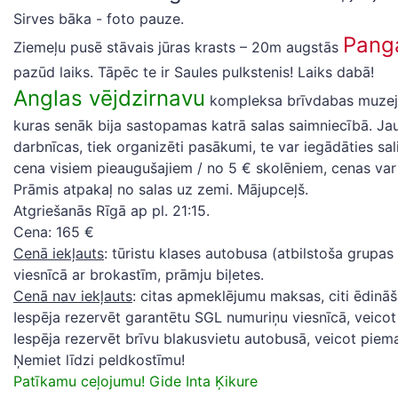
Sirves bāka - foto pauze.
Panga
Ziemeļu pusē stāvais jūras krasts – 20m augstās
pazūd laiks. Tāpēc te ir Saules pulkstenis! Laiks dabā!
Anglas vējdzirnavu
kompleksa brīvdabas muzejā
kuras senāk bija sastopamas katrā salas saimniecībā. J
darbnīcas, tiek organizēti pasākumi, te var iegādāties s
cena visiem pieaugušajiem / no 5 € skolēniem, cenas var 
Prāmis atpakaļ no salas uz zemi. Mājupceļš.
Atgriešanās Rīgā ap pl. 21:15.
Cena: 165 €
Cenā iekļauts
: tūristu klases autobusa (atbilstoša grup
viesnīcā ar brokastīm, prāmju biļetes.
Cenā nav iekļauts
: citas apmeklējumu maksas, citi ēdinā
Iespēja rezervēt garantētu SGL numuriņu viesnīcā, veico
Iespēja rezervēt brīvu blakusvietu autobusā, veicot pie
Ņemiet līdzi peldkostīmu!
Patīkamu ceļojumu! Gide Inta Ķikure