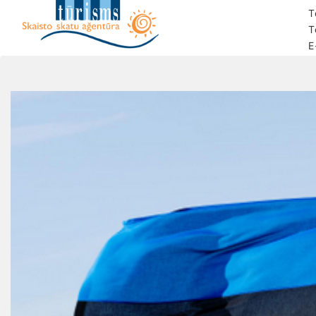
T
T
E