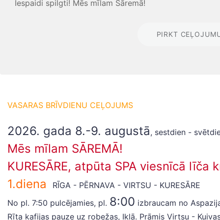
Iespaidi spilgti! Mēs mīlam Sāremā!
PIRKT CEĻOJUM
VASARAS BRĪVDIENU CEĻOJUMS
2026.
gada 8.-9. augustā
, sestdien - svētdi
Mēs mīlam SĀREMĀ!
KURESĀRE, atpūta SPA viesnīcā līča kr
1.diena
RĪGA - PĒRNAVA - VIRTSU - KURESĀRE
8:00
No pl. 7:50 pulcējamies, pl.
izbraucam no Aspazija
Rīta kafijas pauze uz robežas, Iklā. Prāmis Virtsu - Kuivas