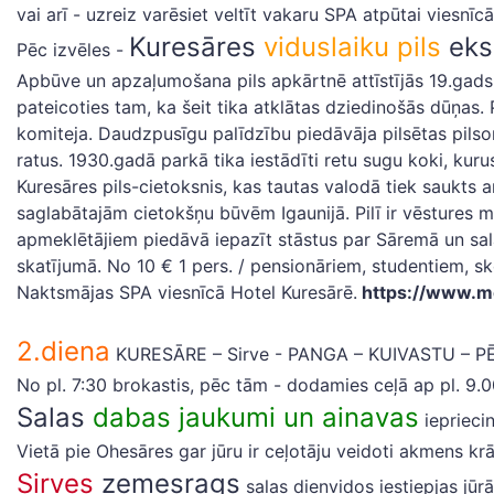
vai arī - uzreiz varēsiet veltīt vakaru SPA atpūtai viesnīc
Kuresāres
viduslaiku pils
eks
Pēc izvēles -
Apbūve un apzaļumošana pils apkārtnē attīstījās 19.gadsim
pateicoties tam, ka šeit tika atklātas dziedinošās dūņas.
komiteja. Daudzpusīgu palīdzību piedāvāja pilsētas pilso
ratus. 1930.gadā parkā tika iestādīti retu sugu koki, kuru
Kuresāres pils-cietoksnis, kas tautas valodā tiek saukts a
saglabātajām cietokšņu būvēm Igaunijā. Pilī ir vēstures 
apmeklētājiem piedāvā iepazīt stāstus par Sāremā un sal
skatījumā. No 10 € 1 pers. / pensionāriem, studentiem, s
Naktsmājas SPA viesnīcā Hotel Kuresārē.
https://www.me
2.diena
KURESĀRE – Sirve - PANGA – KUIVASTU – P
No pl. 7:30 brokastis, pēc tām - dodamies ceļā ap pl. 9.0
Salas
dabas jaukumi un ainavas
iepriecin
Vietā pie Ohesāres gar jūru ir ceļotāju veidoti akmens kr
Sirves
zemesrags
salas dienvidos iestiepjas jūrā